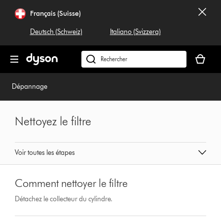
Sauter
Français (Suisse)
les
pages
Deutsch (Schweiz)
Italiano (Svizzera)
Votre
panier
Rechercher
est
dyson.ch
vide
Dépannage
Nettoyez le filtre
Voir toutes les étapes
Comment nettoyer le filtre
Détachez le collecteur du cylindre.