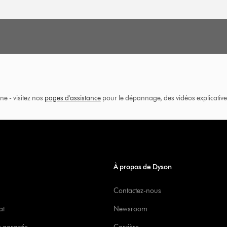
ne - visitez nos
pages d'assistance
pour le dépannage, des vidéos explicatives
À propos de Dyson
Contactez-nous
at
Newsroom