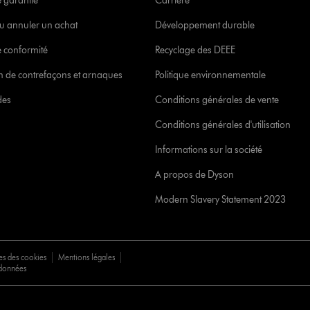
e garantie
Carrière
u annuler un achat
Développement durable
 conformité
Recyclage des DEEE
ion de contrefaçons et arnaques
Politique environnementale
des
Conditions générales de vente
Conditions générales d'utilisation
Informations sur la société
A propos de Dyson
Modern Slavery Statement 2023
es des cookies
Mentions légales
 données