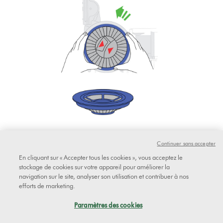
Continuer sans accepter
Allumez l’appareil.
En cliquant sur « Accepter tous les cookies », vous acceptez le
stockage de cookies sur votre appareil pour améliorer la
navigation sur le site, analyser son utilisation et contribuer à nos
efforts de marketing.
Le sifflement est-il toujours présent
Paramètres des cookies
lorsque le post-filtre est retiré ?