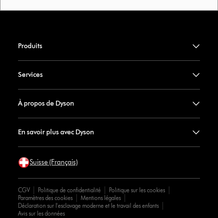
Produits
Services
À propos de Dyson
En savoir plus avec Dyson
Suisse (Français)
CGV
Politique de confidentialité
Politique sur les cookies
Paramètres des cookies
Mentions légales
Déclaration sur l'esclavage moderne et le travail des enfants
Avis sur les données