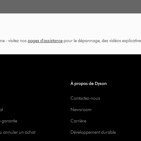
ne - visitez nos
pages d'assistance
pour le dépannage, des vidéos explicatives
À propos de Dyson
Contactez-nous
at
Newsroom
e garantie
Carrière
u annuler un achat
Développement durable