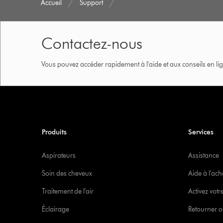
Accueil
Support
Contactez-nous
Vous pouvez accéder rapidement à l'aide et aux conseils en lig
Produits
Services
Aspirateurs
Assistance
Soin des cheveux
Aide à l'ach
Traitement de l'air
Activez votr
Éclairage
Retourner o