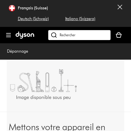
Sauter
Français (Suisse)
les
pages
Deutsch (Schweiz)
Italiano (Svizzera)
Votre
panier
Rechercher
est
dyson.ch
vide
Dépannage
Mettons votre appareil en