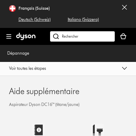
Sauter
Français (Suisse)
les
pages
Deutsch (Schweiz)
Italiano (Svizzera)
Votre
panier
Rechercher
est
dyson.ch
vide
Dépannage
Voir toutes les étapes
Aide supplémentaire
Aspirateur Dyson DC16™ (titane/jaune)