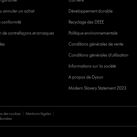
e garantie
Carrière
u annuler un achat
Développement durable
 conformité
Recyclage des DEEE
ion de contrefaçons et arnaques
Politique environnementale
des
Conditions générales de vente
Conditions générales d'utilisation
Informations sur la société
A propos de Dyson
Modern Slavery Statement 2023
es des cookies
Mentions légales
 données