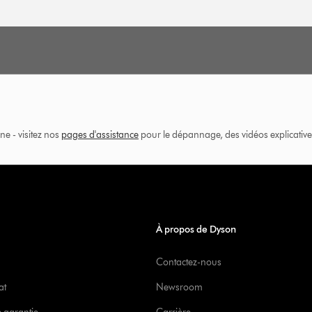
ne - visitez nos
pages d'assistance
pour le dépannage, des vidéos explicatives
À propos de Dyson
Contactez-nous
at
Newsroom