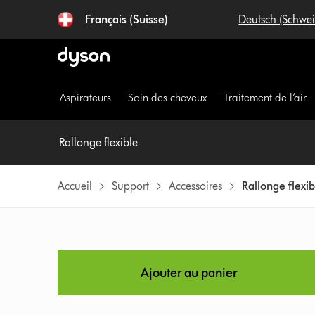
Sauter
Français (Suisse)
Deutsch (Schwe
les
pages
Aspirateurs
Soin des cheveux
Traitement de l’air
Rallonge flexible
Accueil
Support
Accessoires
Rallonge flexib
Ajouter au panier