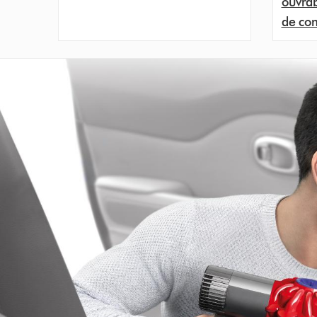
ouvrab
de c