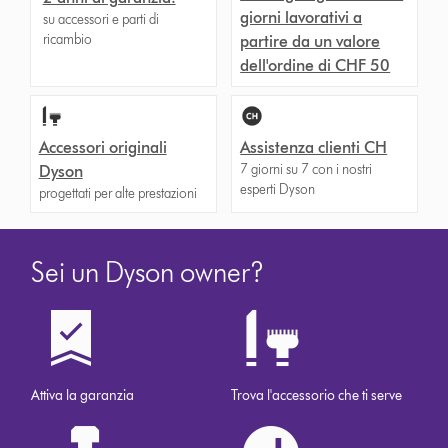
giorni lavorativi a
su accessori e parti di
ricambio
partire da un valore
dell'ordine di CHF 50
Accessori originali
Assistenza clienti CH
7 giorni su 7 con i nostri
Dyson
esperti Dyson
progettati per alte prestazioni
Sei un Dyson owner?
Attiva la garanzia
Trova l'accessorio che ti serve