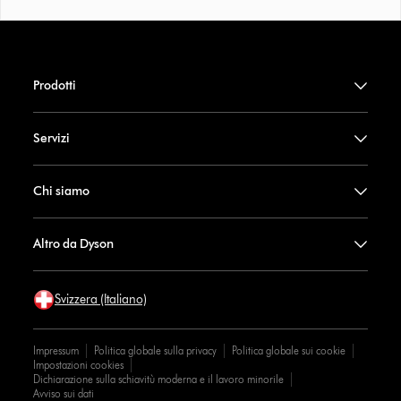
Prodotti
Servizi
Chi siamo
Altro da Dyson
Svizzera (Italiano)
Impressum
Politica globale sulla privacy
Politica globale sui cookie
Impostazioni cookies
Dichiarazione sulla schiavitù moderna e il lavoro minorile
Avviso sui dati