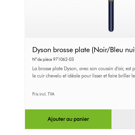
Dyson
Dyson brosse plate (Noir/Bleu nui
brosse
N° de pièce 971062-03
plate
La brosse plate Dyson, avec son coussin d’air, est
le cuir chevelu et idéale pour lisser et faire briller
(Noir/Bleu
nuit)
Prix incl. TVA
Ajouter au panier