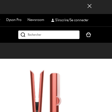
r
Dyson Pro
Newsroom
S'inscrire/Se connecter
Votre
Rechercher
panier
dyson.ch
est
vide