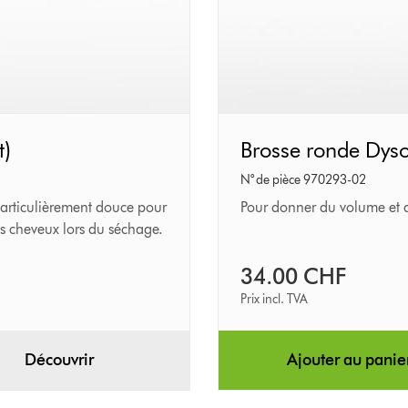
t)
Brosse
Brosse ronde Dys
ronde
N° de pièce 970293-02
Dyson
 particulièrement douce pour
Pour donner du volume et d
 les cheveux lors du séchage.
(45
mm)
34.00 CHF
Prix incl. TVA
Découvrir
Ajouter au panie