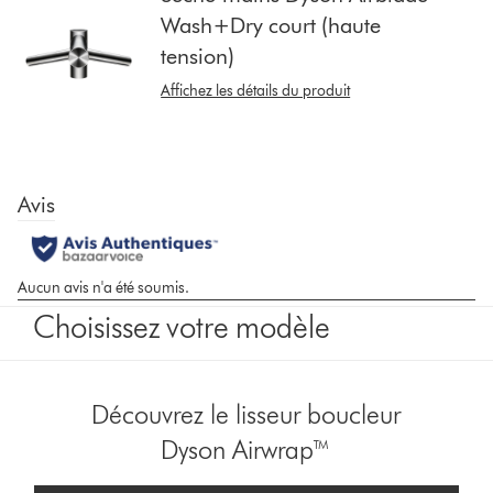
pour
Wash+Dry court (haute
afficher
tension)
les
avis
Affichez les détails du produit
sur
ce
modèle
ci-
dessous
Choisissez votre modèle
Découvrez le lisseur boucleur
Dyson Airwrap™