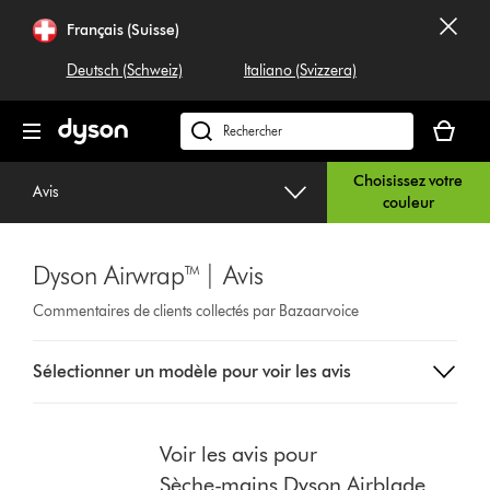
Sauter
Français (Suisse)
les
pages
Deutsch (Schweiz)
Italiano (Svizzera)
Votre
panier
Rechercher
est
dyson.ch
Choisissez votre
vide
Avis
couleur
Dyson Airwrap™ | Avis
Commentaires de clients collectés par Bazaarvoice
Sélectionnez
Sélectionner un modèle pour voir les avis
un
bouton
dans
la
Voir les avis pour
liste
Sèche-mains Dyson Airblade