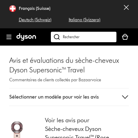
Sauter
Français (Suisse)
les
pages
Deutsch (Schweiz)
Italiano (Svizzera)
Votre
panier
Rechercher
est
dyson.ch
vide
Avis et évaluations du sèche-cheveux
Dyson Supersonic™ Travel
Commentaires de clients collectés par Bazaarvoice
Sélectionnez
Sélectionner un modèle pour voir les avis
un
bouton
dans
la
Voir les avis pour
liste
Sèche-cheveux Dyson
pour
Supersonic Travel™ (Rose