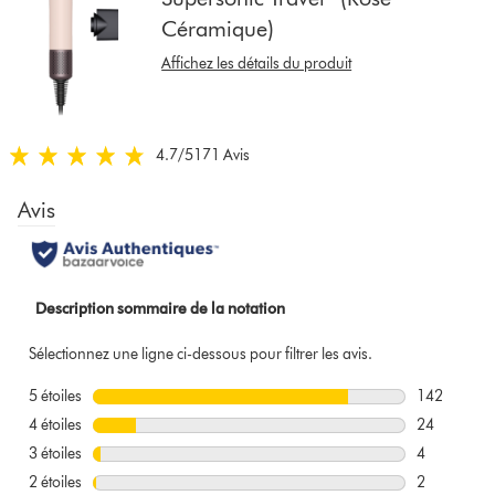
afficher
Céramique)
les
avis
Affichez les détails du produit
sur
ce
modèle
ci-
4.7
/5
171 Avis
4.7
dessous
stars
out
of
5
from
171
Avis