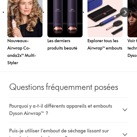
Nouveaux–
Les derniers
Explorer tous les
Voir 
Airwrap Co-
produits beauté
Airwrap™ embouts
tech
anda2x™ Multi-
Dyso
Styler
Questions fréquemment posées
Pourquoi y a-t-il différents appareils et embouts
Dyson Airwrap™ ?
Puis-je utiliser l’embout de séchage lissant sur