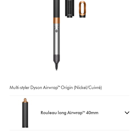
Multi-styler Dyson Airwrap™ Origin (Nickel/Cuivré)
Rouleau long Airwrap™ 40mm