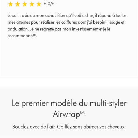
5.0 stars out of 5 from Examiné le 20 Octobre 2023 Avis
5.0
/5
Je suis ravie de mon achat. Bien qu'il coûte cher, il répond à toutes
mes attentes pour réaliser les coiffures dont j'ai besoin: lissage et
ondulation. Je ne regrette pas mon investissement et je le
recommande!!!
Le premier modèle du multi-styler
Airwrap™
Bouclez avec de l’air. Coiffez sans abîmer vos cheveux.