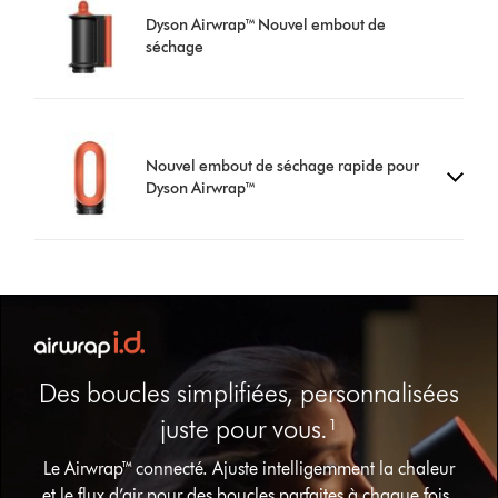
Dyson Airwrap™ Nouvel embout de
séchage
Nouvel embout de séchage rapide pour
Dyson Airwrap™
Des boucles simplifiées, personnalisées
juste pour vous.¹
Afficher
Le Airwrap™ connecté. Ajuste intelligemment la chaleur
la
et le flux d’air pour des boucles parfaites à chaque fois.