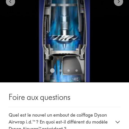
jump
to
a
slide
with
the
slide
dots.
Foire aux questions
Quel est le nouvel un embout de coiffage Dyson
Airwrap i.d.™ ? En quoi est-il différent du modèle
Dyson Airwrap™ précédent ?