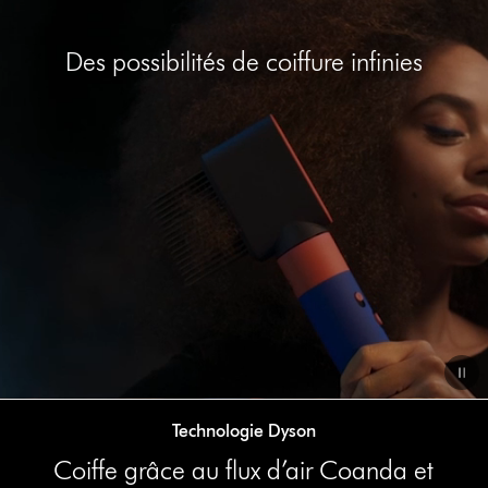
Afficher
la
transcription
Des possibilités de coiffure infinies
de
la
vidéo
Video
Technologie Dyson
Transcript
Coiffe grâce au flux d’air Coanda et