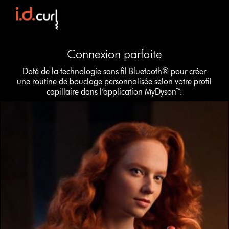
Transcript
Connexion parfaite
Doté de la technologie sans fil Bluetooth® pour créer
une routine de bouclage personnalisée selon votre profil
capillaire dans l’application MyDyson™.
This
is
a
carousel
with
slides.
Use
Next
and
Previous
buttons
to
navigate,