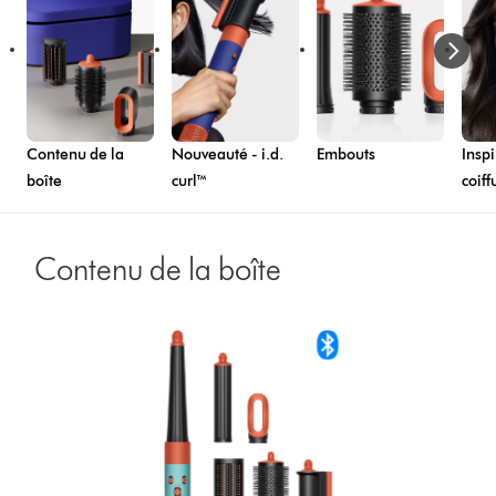
Contenu de la
Nouveauté - i.d.
Embouts
Inspi
boîte
curl™
coiff
Contenu de la boîte