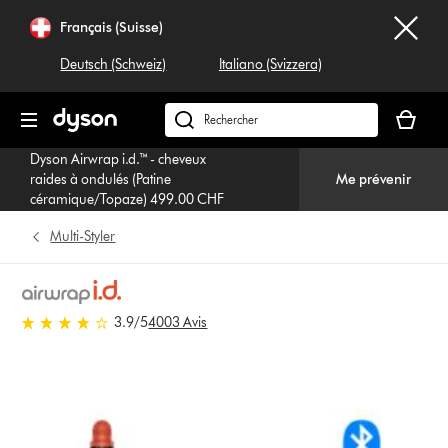
Sauter
Français (Suisse)
les
pages
Deutsch (Schweiz)
Italiano (Svizzera)
Votre
panier
Rechercher
est
dyson.ch
Dyson Airwrap i.d.™ - cheveux
vide
raides à ondulés (Patine
Me prévenir
céramique/Topaze) 499.00 CHF
Multi-Styler
3.9 stars out of 5 from 4003
3.9
/5
4003 Avis
Avis