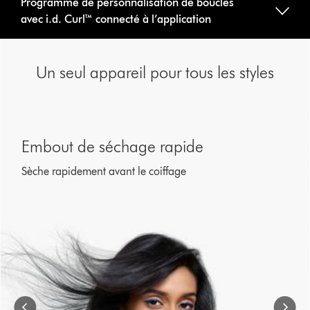
Programme de personnalisation de boucles
avec i.d. Curl™ connecté à l’application
Un seul appareil pour tous les styles
This
is
Embout de séchage rapide
a
carousel
Sèche rapidement avant le coiffage
with
slides.
Use
Next
and
Previous
buttons
to
navigate,
or