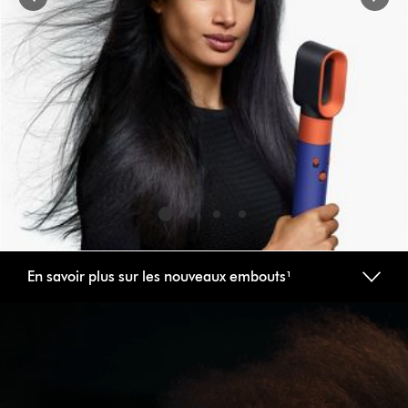
jump
to
a
slide
with
the
slide
dots.
En savoir plus sur les nouveaux embouts¹