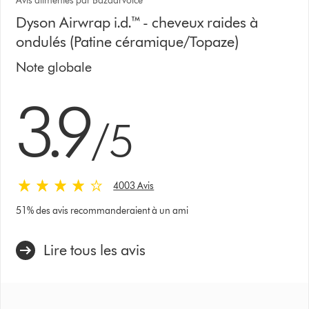
Avis alimentés par Bazaarvoice
Dyson Airwrap i.d.™ - cheveux raides à
ondulés (Patine céramique/Topaze)
Note globale
3.9 stars out of 5 from 4003 Avis
3.9
/5
4003 Avis
51% des avis recommanderaient à un ami
Lire tous les avis