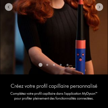
or
jump
to
a
slide
with
the
slide
dots.
This
is
Créez votre profil capillaire personnalisé
a
carousel
Complétez votre profil capillaire dans l'application MyDyson™
with
pour profiter pleinement des fonctionnalités connectées.
slides.
Use