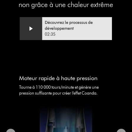
non grâce à une chaleur extrême
Découvrez le processus de
développement
02:35
This
is
a
carousel
Moteur rapide à haute pression
with
slides.
Tourne à 110 000 tours/minute et génère une
Use
pression suffisante pour créer l’effet Coanda.
Next
and
Previous
buttons
to
navigate,
or