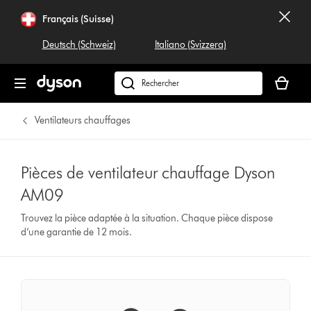
Français (Suisse)
Deutsch (Schweiz)
Italiano (Svizzera)
Votre
panier
Rechercher
est
dyson.ch
vide
Ventilateurs chauffages
Pièces de ventilateur chauffage Dyson
AM09
Trouvez la pièce adaptée à la situation. Chaque pièce dispose
d’une garantie de 12 mois.