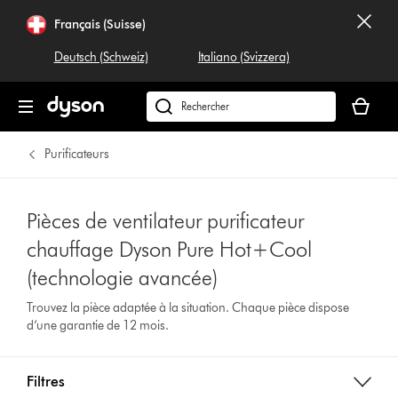
Français (Suisse)
Deutsch (Schweiz)
Italiano (Svizzera)
Votre
panier
Rechercher
est
dyson.ch
vide
Purificateurs
Pièces de ventilateur purificateur
chauffage Dyson Pure Hot+Cool
(technologie avancée)
Trouvez la pièce adaptée à la situation. Chaque pièce dispose
d’une garantie de 12 mois.
Filtres