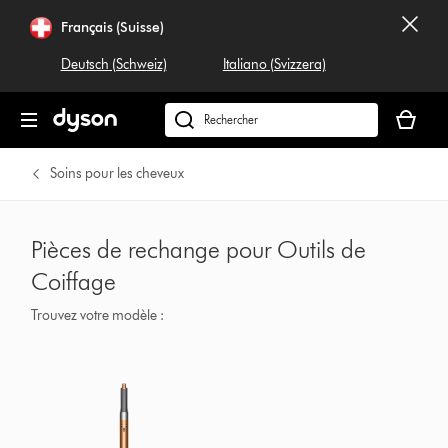
Français (Suisse)
Deutsch (Schweiz)
Italiano (Svizzera)
Votre
panier
Rechercher
est
dyson.ch
vide
Soins pour les cheveux
Pièces de rechange pour Outils de
Coiffage
Trouvez votre modèle :