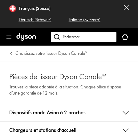
Français (Suisse)
Deutsch (Schweiz)
Italiano (Svizzera)
Votre
panier
Rechercher
est
dyson.ch
vide
Choisissez votre lisseur Dyson Corrale™
Pièces de lisseur Dyson Corrale™
Trouvez la pièce adaptée à la situation. Chaque pièce dispose
d’une garantie de 12 mois.
Dispositifs mode Avion à 2 broches
Chargeurs et stations d’accueil