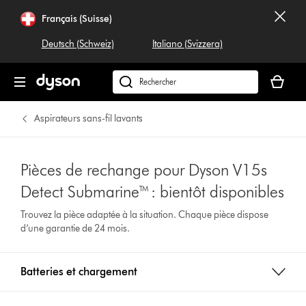
Français (Suisse)
Deutsch (Schweiz)
Italiano (Svizzera)
Votre
panier
Rechercher
est
dyson.ch
vide
Aspirateurs sans-fil lavants
Pièces de rechange pour Dyson V15s
Detect Submarine™ : bientôt disponibles
Trouvez la pièce adaptée à la situation. Chaque pièce dispose
d’une garantie de 24 mois.
Batteries et chargement