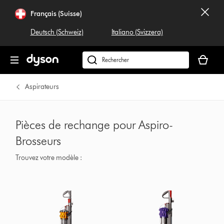
Français (Suisse)
Deutsch (Schweiz)
Italiano (Svizzera)
Votre
panier
Rechercher
est
dyson.ch
vide
Aspirateurs
Pièces de rechange pour Aspiro-
Brosseurs
Trouvez votre modèle :