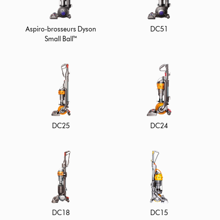
Aspiro-brosseurs Dyson
DC51
Small Ball™
DC25
DC24
DC18
DC15