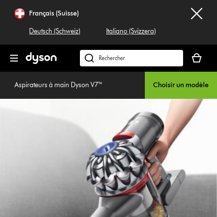
Sauter
Français (Suisse)
les
pages
Deutsch (Schweiz)
Italiano (Svizzera)
Votre
panier
Rechercher
est
dyson.ch
vide
Aspirateurs à main Dyson V7™
Choisir un modèle