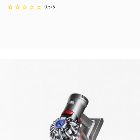
0.5 stars out of 5 from Examiné le Avis
0.5
/5