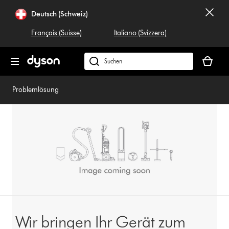
Navigation
Deutsch (Schweiz)
überspringen
Français (Suisse)
Italiano (Svizzera)
Dein
Warenko
Dyson.ch
ist
durchsuchen
leer
Problemlösung
Wir bringen Ihr Gerät zum