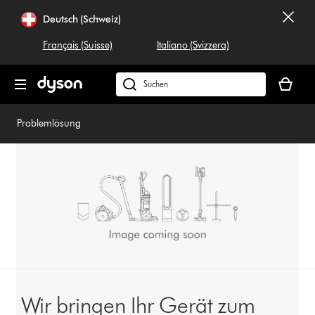
Navigation
Deutsch (Schweiz)
überspringen
Français (Suisse)
Italiano (Svizzera)
Dein
Warenko
Dyson.ch
ist
durchsuchen
leer
Problemlösung
Wir bringen Ihr Gerät zum