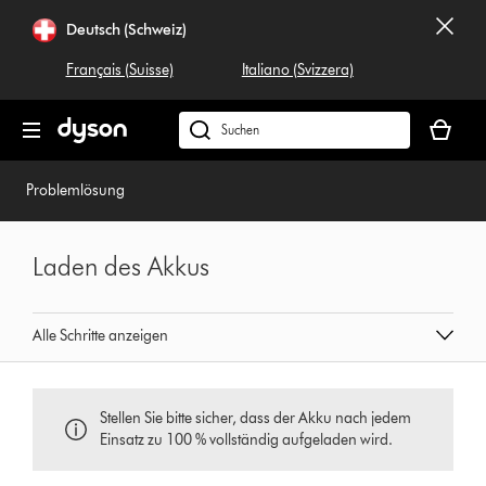
Navigation
Deutsch (Schweiz)
überspringen
Français (Suisse)
Italiano (Svizzera)
Dein
Warenko
Dyson.ch
ist
durchsuchen
leer
Problemlösung
Laden des Akkus
Alle Schritte anzeigen
Stellen Sie bitte sicher, dass der Akku nach jedem
Einsatz zu 100 % vollständig aufgeladen wird.