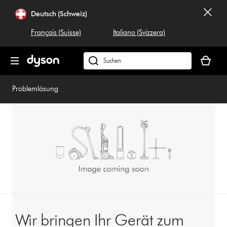
Navigation
Deutsch (Schweiz)
überspringen
Français (Suisse)
Italiano (Svizzera)
Dein
Warenko
Dyson.ch
ist
durchsuchen
leer
Problemlösung
Wir bringen Ihr Gerät zum