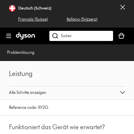
Navigation
Deutsch (Schweiz)
überspringen
Français (Suisse)
Italiano (Svizzera)
Dein
Warenko
Dyson.ch
ist
durchsuchen
leer
Problemlösung
Leistung
Alle Schritte anzeigen
Reference code:
XV2G
Funktioniert das Gerät wie erwartet?