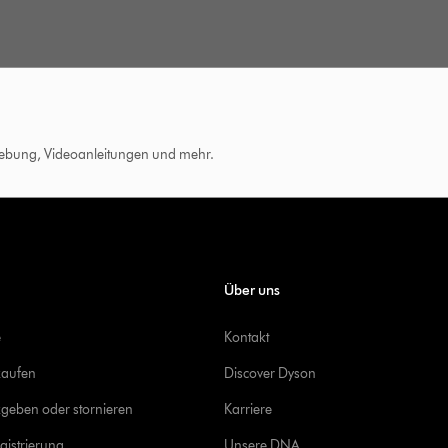
hebung, Videoanleitungen und mehr.
Über uns
e
Kontakt
kaufen
Discover Dyson
geben oder stornieren
Karriere
gistrierung
Unsere DNA