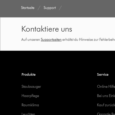
Startseite
Support
Kontaktiere uns
Auf unseren
Supportseiten
erhältst du Hinweise zur Fehlerbe
Produkte
Service
Staubsauger
Online Hilf
Haarpflege
Bei uns Ein
Raumklima
Kauf zurück
Leuchten
Garantie Re