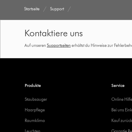
Startseite
Support
Kontaktiere uns
Auf unseren
Supportseiten
erhältst du Hinweise zur Fehlerbe
Produkte
Service
Staubsauger
Online Hilf
Haarpflege
Bei uns Ein
Raumklima
Kauf zurück
Leuchten
Garantie Re