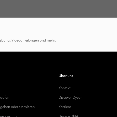
hebung, Videoanleitungen und mehr.
Über uns
e
Kontakt
kaufen
Discover Dyson
geben oder stornieren
Karriere
gistrierung
Unsere DNA