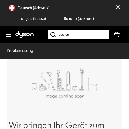
Navigation
Deutsch (Schweiz)
überspringen
Français (Suisse)
Italiano (Svizzera)
Dein
Warenko
Dyson.ch
ist
durchsuchen
leer
Problemlösung
Wir bringen Ihr Gerät zum