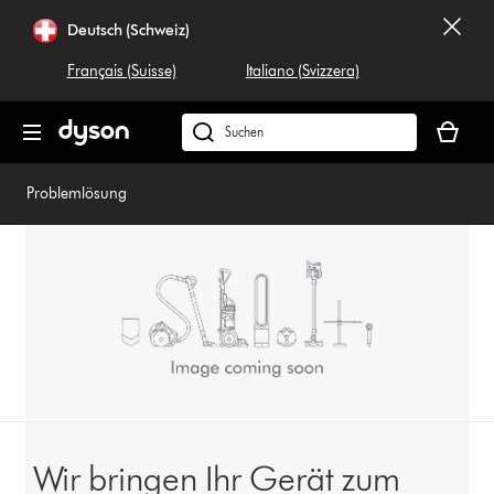
Navigation
Deutsch (Schweiz)
überspringen
Français (Suisse)
Italiano (Svizzera)
Dein
Warenko
Dyson.ch
ist
durchsuchen
leer
Problemlösung
Wir bringen Ihr Gerät zum