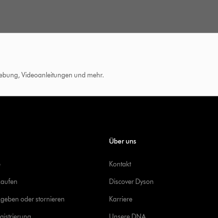
hebung, Videoanleitungen und mehr.
Über uns
e
Kontakt
kaufen
Discover Dyson
geben oder stornieren
Karriere
gistrierung
Unsere DNA