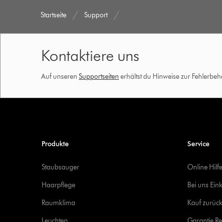
Startseite
Support
Kontaktiere uns
Auf unseren
Supportseiten
erhältst du Hinweise zur Fehlerbe
Produkte
Service
Staubsauger
Online Hilf
Haarpflege
Bei uns Ein
Raumklima
Kauf zurück
Leuchten
Garantie Re