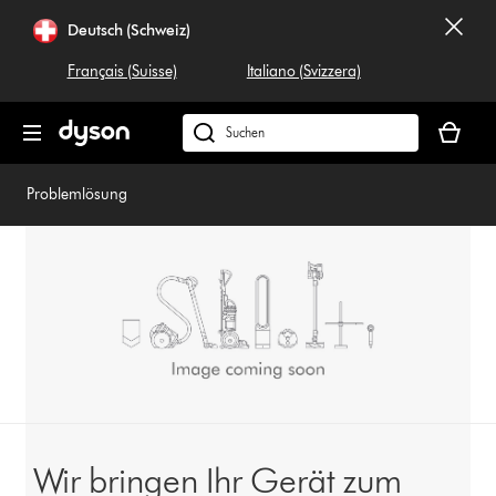
Navigation
Deutsch (Schweiz)
überspringen
Français (Suisse)
Italiano (Svizzera)
Dein
Warenko
Dyson.ch
ist
durchsuchen
leer
Problemlösung
Wir bringen Ihr Gerät zum