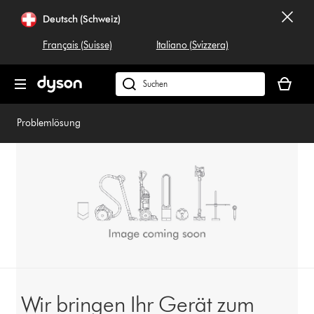
Navigation
Deutsch (Schweiz)
überspringen
Français (Suisse)
Italiano (Svizzera)
Dein
Warenko
Dyson.ch
ist
durchsuchen
leer
Problemlösung
Wir bringen Ihr Gerät zum