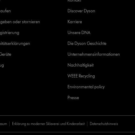
e
Kontakt
kaufen
Discover Dyson
geben oder stornieren
Karriere
gistrierung
Unsere DNA
itätserklärungen
Die Dyson Geschichte
Geräte
Unternehmensinformationen
rug
Nachhaltigkeit
WEEE Recycling
Environmental policy
Presse
essum
Erklärung zu moderner Sklaverei und Kinderarbeit
Datenschutzhinweis