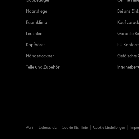
Staubsauger
Online Hilf
Haarpflege
Bei uns Ein
Raumklima
Kauf zurück
Leuchten
Garantie Re
Kopfhörer
EU Konform
Händetrockner
Gefälschte 
Teile und Zubehör
Internetbet
AGB
Datenschutz
Cookie-Richtlinie
Cookie Einstellungen
Impr