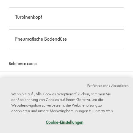
Turbinenkopf
Pneumatische Bodendüse
Reference code:
Bodendüse entfernen
Fortfahren ohne Akzeptieren
Entfernen Sie die Bodendüse und schalten Sie das Gerät ein.
Wenn Sie auf „Alle Cookies akzeptieren“ klicken, stimmen Sie
der Speicherung von Cookies auf Ihrem Gerät zu, um die
Websitenavigation zu verbessern, die Websitenutzung zu
analysieren und unsere Marketingbemühungen zu unterstützen.
Cookie-Einstellungen