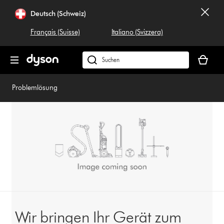
Navigation
Deutsch (Schweiz)
überspringen
Français (Suisse)
Italiano (Svizzera)
Dein
Warenko
Dyson.ch
ist
durchsuchen
leer
Problemlösung
Wir bringen Ihr Gerät zum