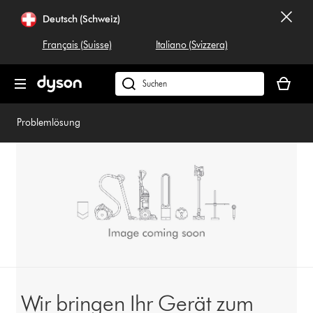
Navigation
Deutsch (Schweiz)
überspringen
Français (Suisse)
Italiano (Svizzera)
Dein
Warenko
Dyson.ch
ist
durchsuchen
leer
Problemlösung
Wir bringen Ihr Gerät zum