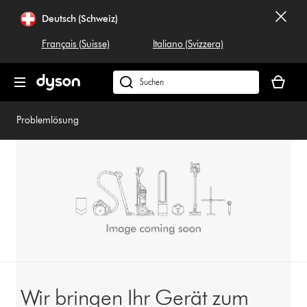
Navigation
Deutsch (Schweiz)
überspringen
Français (Suisse)
Italiano (Svizzera)
Dein
Warenko
Dyson.ch
ist
durchsuchen
leer
Problemlösung
Wir bringen Ihr Gerät zum