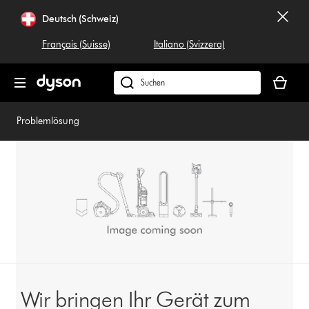
Navigation
Deutsch (Schweiz)
überspringen
Français (Suisse)
Italiano (Svizzera)
Dein
Warenko
Dyson.ch
ist
durchsuchen
leer
Problemlösung
Wir bringen Ihr Gerät zum