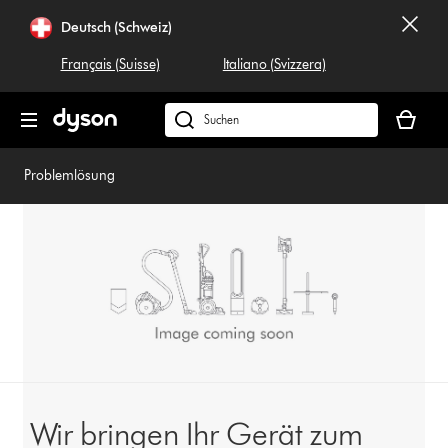
Navigation
Deutsch (Schweiz)
überspringen
Français (Suisse)
Italiano (Svizzera)
Dein
Warenko
Dyson.ch
ist
durchsuchen
leer
Problemlösung
Wir bringen Ihr Gerät zum