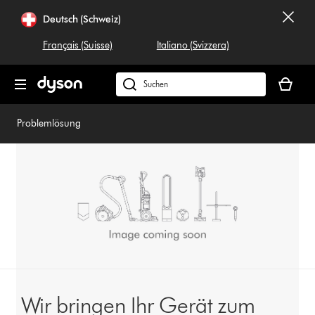
Navigation
Deutsch (Schweiz)
überspringen
Français (Suisse)
Italiano (Svizzera)
Dein
Warenko
Dyson.ch
ist
durchsuchen
leer
Problemlösung
Wir bringen Ihr Gerät zum