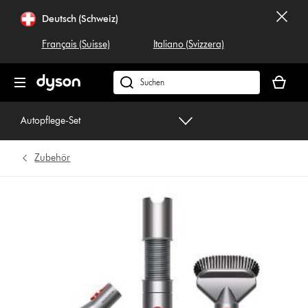
Navigation
Deutsch (Schweiz)
überspringen
Français (Suisse)
Italiano (Svizzera)
Dein
Warenko
Dyson.ch
ist
durchsuchen
leer
Autopflege-Set
Zubehör