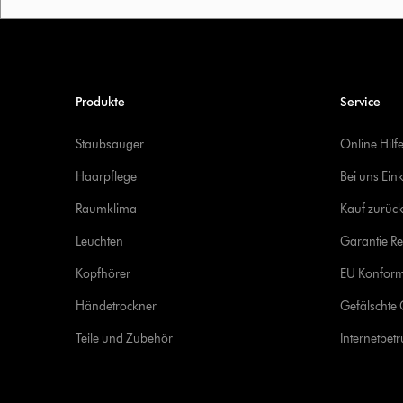
Produkte
Service
Staubsauger
Online Hilf
Haarpflege
Bei uns Ein
Raumklima
Kauf zurück
Leuchten
Garantie Re
Kopfhörer
EU Konform
Händetrockner
Gefälschte 
Teile und Zubehör
Internetbet