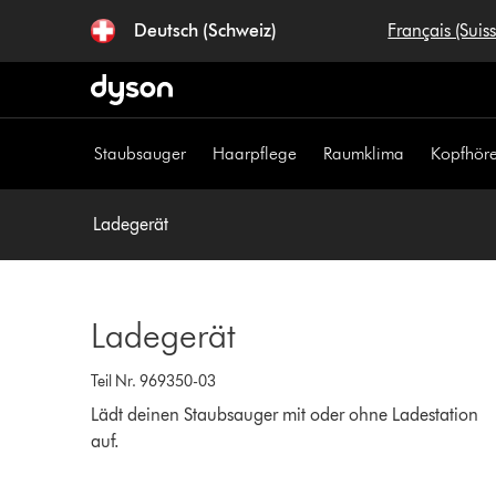
Navigation
Deutsch (Schweiz)
Français (Suis
überspringen
Staubsauger
Haarpflege
Raumklima
Kopfhöre
Ladegerät
Ladegerät
Teil Nr. 969350-03
Lädt deinen Staubsauger mit oder ohne Ladestation
auf.