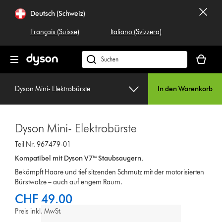
Navigation
Deutsch (Schweiz)
überspringen
Français (Suisse)
Italiano (Svizzera)
Dein
Warenko
Dyson.ch
ist
durchsuchen
leer
Dyson Mini- Elektrobürste
In den Warenkorb
Dyson Mini- Elektrobürste
Teil Nr. 967479-01
Kompatibel mit Dyson V7™ Staubsaugern.
Bekämpft Haare und tief sitzenden Schmutz mit der motorisierten
Bürstwalze – auch auf engem Raum.
CHF 49.00
Preis inkl. MwSt.