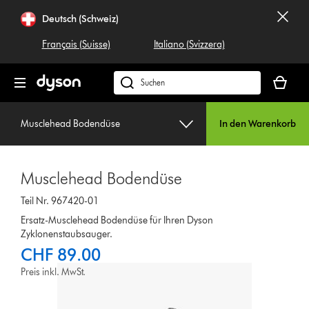
Navigation
Deutsch (Schweiz)
überspringen
Français (Suisse)
Italiano (Svizzera)
Dein
Warenko
Dyson.ch
ist
durchsuchen
leer
Musclehead Bodendüse
In den Warenkorb
Musclehead Bodendüse
Teil Nr. 967420-01
Ersatz-Musclehead Bodendüse für Ihren Dyson
Zyklonenstaubsauger.
CHF 89.00
Preis inkl. MwSt.