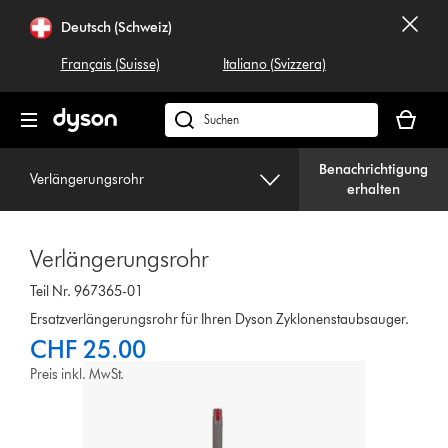
Navigation
Deutsch (Schweiz)
überspringen
Français (Suisse)
Italiano (Svizzera)
Dein
Warenko
Dyson.ch
ist
durchsuchen
leer
Benachrichtigung
Verlängerungsrohr
erhalten
Verlängerungsrohr
Teil Nr. 967365-01
Ersatzverlängerungsrohr für Ihren Dyson Zyklonenstaubsauger.
CHF 25.00
Preis inkl. MwSt.