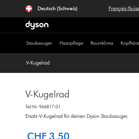
Navigation
Deutsch (Schweiz)
Français (Suis
überspringen
Staubsauger
Haarpflege
Raumklima
Kopfhöre
V-Kugelrad
V-Kugelrad
Teil Nr. 966817-01
Ersatz-V-Kugelrad für deinen Dyson Staubsauger.
CHF 3.50