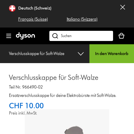
Navigation
Deutsch (Schweiz)
überspringen
Français (Suisse)
Italiano (Svizzera)
Dein
Warenko
Dyson.ch
ist
durchsuchen
leer
Verschlusskappe für Soft-Walze
In den Warenkorb
Verschlusskappe für Soft-Walze
Teil Nr. 966490-02
Ersatzverschlusskappe für deine Elektrobürste mit Soft-Walze.
CHF 10.00
Preis inkl. MwSt.