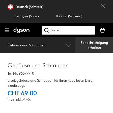
Navigation
Deutsch (Schweiz)
überspringen
Français (Suisse)
Italiano (Svizzera)
Dein
Warenko
Dyson.ch
ist
durchsuchen
leer
Benachrichtigung
Gehäuse und Schrauben
erhalten
Gehäuse und Schrauben
Teil Nr. 965774-01
Ersatzgehäuse und Schrauben für Ihren kabellosen Dyson
Staubsauger.
CHF 69.00
Preis inkl. MwSt.